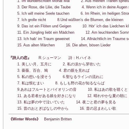
1. Im wunderschöen Monat Mai 2. Aus meinen Tränen sprie
3. Der Rose, die Lilie, die Taube 4. Wenn ich in deine Augen 
5. Ich will meine Seele tauchen 6. Im Rhein, im heiligen Str
7. Ich grolle nicht 8.Und wüßten’s die Blumen, die kleinen
9. Das ist ein Flöten und Geigen 10. Hör’ ich das Liedchen kl
11. Ein Jüngling liebt ein Mädchen 12. Am leuchtenden Som
13. Ich hab’ im Traum geweinet 14. Allnächtlich im Traume se
15. Aus alten Märchen 16. Die alten, bösen Lieder
『詩人の恋』
R.シューマン 詩：H.ハイネ
1. 美しい月、五月に 2. 私の涙から芽吹いた
3. 薔薇、百合、鳩 4. 君の眼を見れば
5. 私の想いを浸そう 6.聖なるラインの流れに
7. 私は恨むまい 8. もしも野の花が知るならば
9.あれはフルートとバイオリンの音 10. 私はあの歌を聴くと
11. ある若者がある娘を好きになり 12. 晴れやかな夏の朝に
13. 私は夢の中で泣いていた 14. 夜ごと君の夢を見る
15. 昔のおとぎばなしの中から 16. 昔の忌まわしい歌
《Winter Words》
Benjamin Britten