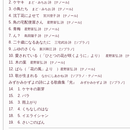
2. ケヤキ
まど・みちお 詩 [テノール]
3. 小鳥たち
まど・みちお 詩 [テノール]
4. 沈丁花によせて
宮川澄子 詩 [テノール]
5. 鳥の宅配便屋さん
星野富弘 詩 [テノール]
6. 青梅
星野富弘 詩 [テノール]
7. ん？
島田陽子 詩 [テノール]
8. 二十歳になるあなたに
三宅武治 詩 [ソプラノ]
9. ふゆのさくら
新川和江 詩 [ソプラノ]
10. 愛されている（「ひとつの花が咲くように」より）
星野富弘 詩 [テ
11. 木の葉
星野富弘 詩 [テノール]
12. ばら（「花の風」より ）
星野富弘 詩 [テノール]
13. 歌が生まれる
なかにしあかね 詩 [ソプラノ・テノール]
みずかみかずよの詩による歌曲集『光』
みずかみかずよ 詩 [ソプラノ]
14. 1. ケヤキの新芽
15. 2. バラ
16. 3. 雨上がり
17. 4. くちなしのはな
18. 5. イエライシャン
19. 6. さいごのばん