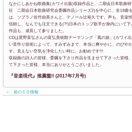
なかにしあかね歌曲集(カワイ出版)収録作品と、二期会日本歌曲研
社 二期会日本歌曲研究会委嘱作品シリーズ2)を中心に、全19曲
は、ソプラノ佐竹由美さんと、テノール辻裕久です。声も、音楽
信頼し、なんでも注文できる(?!)日本のトップ歌手が身内にいて
作品も、成長して参りました。
CDは星野富弘さんの富弘美術館テーマソング「風の旅」(カワイ
い音作り技術によって、すみずみまで、本当に爽やかに、のびやか
す。見えない空気を浄化したい時に、お勧めです!!!
収録曲の詩人の皆様、委嘱を下さり作品を生ませて下さった皆様、
て下さった皆様、本当にありがとうございました。
『音楽現代』推薦盤!! (2017年7月号)
＜ 前のＣＤ情報