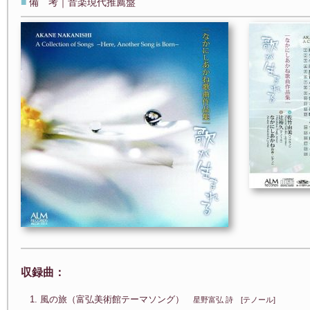
■
備 考｜音楽現代推薦盤
収録曲：
1. 風の旅（富弘美術館テーマソング）
星野富弘 詩 [テノール]