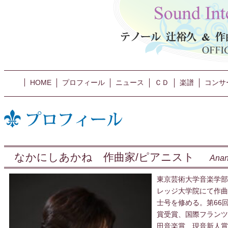
HOME
プロフィール
ニュース
ＣＤ
楽譜
コンサ
なかにしあかね 作曲家/ピアニスト
Ana
東京芸術大学音楽学部
レッジ大学院にて作曲
士号を修める。第66
賞受賞、国際フランツ
田音楽賞、現音新人賞