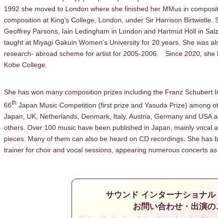
1992 she moved to London where she finished her MMus in compositi
composition at King’s College, London, under Sir Harrison Birtwistle
Geoffrey Parsons, Iain Ledingham in London and Hartmut Hӧll in Sal
taught at Miyagi Gakuin Women’s University for 20 years. She was a
research- abroad scheme for artist for 2005-2006. Since 2020, she 
Kobe College.
She has won many composition prizes including the Franz Schubert I
th
66
Japan Music Competition (first prize and Yasuda Prize) among o
Japan, UK, Netherlands, Denmark, Italy, Austria, Germany and USA 
others. Over 100 music have been published in Japan, mainly vocal an
pieces. Many of them can also be heard on CD recordings. She has bee
trainer for choir and vocal sessions, appearing numerous concerts as
サウンド インターナショナル
お問い合わせ・出演の