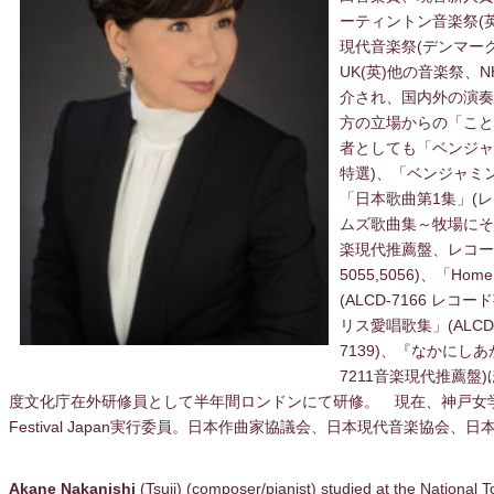
ーティントン音楽祭(
現代音楽祭(デンマーク)、
UK(英)他の音楽祭、
介され、国内外の演奏
方の立場からの「こと
者としても「ベンジャ
特選)、「ベンジャミ
「日本歌曲第1集」(
ムズ歌曲集～牧場にそっ
楽現代推薦盤、レコード
5055,5056)、「Ho
(ALCD-7166 レコード
リス愛唱歌集」(ALCD
7139)、『なかにし
7211音楽現代推薦盤
度文化庁在外研修員として半年間ロンドンにて研修。 現在、神戸女学院
Festival Japan実行委員。日本作曲家協議会、日本現代音楽協会、
Akane Nakanishi
(Tsuji) (composer/pianist) studied at the National T