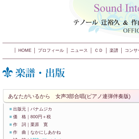
HOME
プロフィール
ニュース
ＣＤ
楽譜
コンサ
あなたがいるから 女声3部合唱(ピアノ連弾伴奏版)
■
出版元｜パナムジカ
■
価 格｜800円＋税
■
作 詞｜栗原 寛
■
作 曲｜なかにしあかね