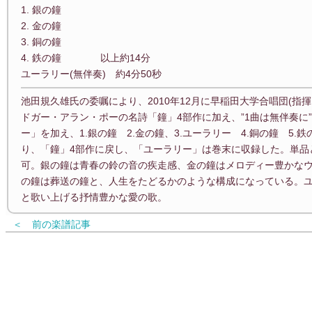
1. 銀の鐘
2. 金の鐘
3. 銅の鐘
4. 鉄の鐘 以上約14分
ユーラリー(無伴奏) 約4分50秒
池田規久雄氏の委嘱により、2010年12月に早稲田大学合唱団(指
ドガー・アラン・ポーの名詩「鐘」4部作に加え、”1曲は無伴奏に
ー」を加え、1.銀の鐘 2.金の鐘、3.ユーラリー 4.銅の鐘 5
り、「鐘」4部作に戻し、「ユーラリー」は巻末に収録した。単品
可。銀の鐘は青春の鈴の音の疾走感、金の鐘はメロディー豊かな
の鐘は葬送の鐘と、人生をたどるかのような構成になっている。
と歌い上げる抒情豊かな愛の歌。
＜ 前の楽譜記事