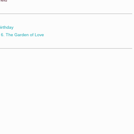
eld
Birthday
6. The Garden of Love
d