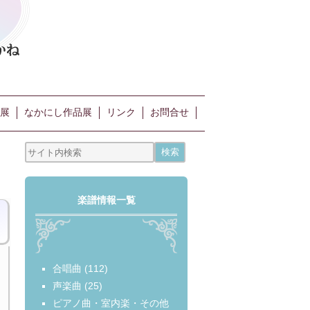
展
なかにし作品展
リンク
お問合せ
楽譜情報一覧
合唱曲
(112)
声楽曲
(25)
ピアノ曲・室内楽・その他