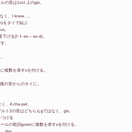
音は1oct.上のgis。
く、I knew…。
(h)をタイで結ぶ
us。
 -f -es – es-d)。
ばす。
る。
ateに複数を表すsを付ける。
最後の音からのタイに。
、A cha-pel。
アルト2の音はどちらもgではなく、gis。
点をつける
ノールの歌詞gownに複数を表すsを付ける。
、des。