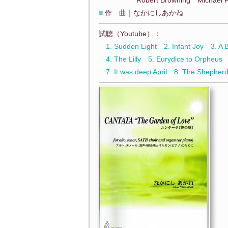
Robert Browning Michael Fi
■
作 曲｜なかにしあかね
試聴（Youtube）：
1. Sudden Light
2. Infant Joy
3. A 
4. The Lilly
5. Eurydice to Orpheus
7. It was deep April
8. The Shepher