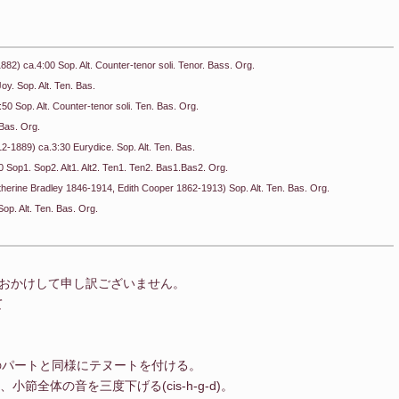
882) ca.4:00 Sop. Alt. Counter-tenor soli. Tenor. Bass. Org.
oy. Sop. Alt. Ten. Bas.
50 Sop. Alt. Counter-tenor soli. Ten. Bas. Org.
 Bas. Org.
2-1889) ca.3:30 Eurydice. Sop. Alt. Ten. Bas.
00 Sop1. Sop2. Alt1. Alt2. Ten1. Ten2. Bas1.Bas2. Org.
atherine Bradley 1846-1914, Edith Cooper 1862-1913) Sop. Alt. Ten. Bas. Org.
Sop. Alt. Ten. Bas. Org.
おかけして申し訳ございません。
て
のパートと同様にテヌートを付ける。
節全体の音を三度下げる(cis-h-g-d)。