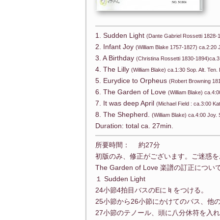
1. Sudden Light
(Dante Gabriel Rossetti 1828-1
2. Infant Joy
(William Blake 1757-1827) ca.2:20 J
3. A Birthday
(Christina Rossetti 1830-1894)ca.3:
4. The Lilly
(William Blake) ca.1:30 Sop. Alt. Ten.
5. Eurydice to Orpheus
(Robert Browning 181
6. The Garden of Love
(William Blake) ca.4:
7. It was deep April
(Michael Field : ca.3:00 K
8. The Shepherd.
(William Blake) ca.4:00 Joy. 
Duration: total ca. 27min.
所要時間： 約27分
初版のみ、修正がございます。ご迷惑を
The Garden of Love 楽譜の訂正につい
１ Sudden Light
24小節4拍目バスのEに♮をつける。
25小節から26小節にかけてのバス、他
27小節のテノール、頭に八分休符を入れ、小