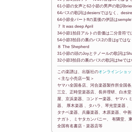
61小節の女声と62小節の男声の歌詞brie
64バスの歌詞はdesiersではなく、desir
64小節全パートffの直後の伊語はsemple
７ It was deep April
34小節1拍目アルトの音価は二分音符
54小節3拍目の裏のバス2の音はgではなく、
８ The Shepherd
31小節の頭のJoyとテノールの歌詞はShap
32小節3拍目の裏のバスの歌詞はheではな
この楽譜は、出版社の
オンラインショッ
＜主な小売店一覧＞
ヤマハ全国各店、河合楽器製作所全国各
三立、正時堂楽器店、長井理研、白水堂
屋、京浜楽器、コンドー楽器、ヤマハ 
器、 厚木楽器 、タハラ、琴光堂楽器 
タナベ楽器、兵藤楽器、木原楽器、中善
ナガト、ミヤタカンパニー、 有隣堂、東
全国有名書店・楽器店等