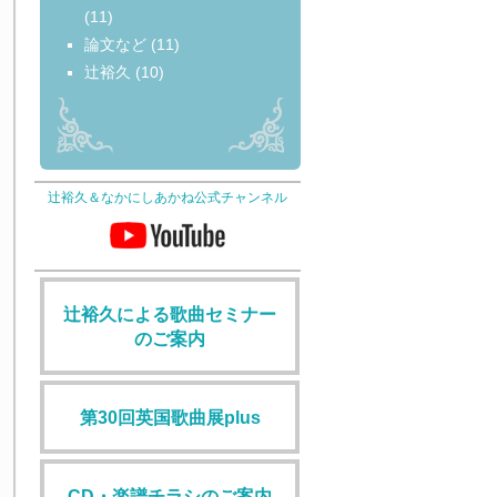
(11)
論文など
(11)
辻裕久
(10)
辻裕久＆なかにしあかね公式チャンネル
辻裕久による歌曲セミナー
のご案内
第30回英国歌曲展plus
CD・楽譜チラシのご案内