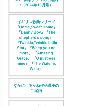
♪（2024年10月号）
イギリス歌曲シリーズ
『Home,Sweet Home』
『Danny Boy』『The
shepherd’s song』
『Twinkle,Twinkle,Little
Star』『Weep you no
more』 『Amazing
Grace』 『O mistress
mine』 『The Water is
Wide』
なかにしあかね作品講座の
ご案内