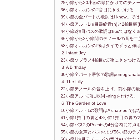
29小節から30小節の頭にかけてのテノールの
36小節オルガンの2音目に♭をつける
39小節の全パートの歌詞はI know…ではな
44小節アルト1拍目最終音(h)と2拍目頭
44小節2拍目バスの歌詞はhusではなくth
46小節から2小節間のテノールの音を二度下げる(f
58小節オルガンのF♯はタイでずっと伸
２ Infant Joy
23小節ソプラノ4拍目の頭hに♭をつけ
３ A Birthday
30小節全パート最後の歌詞pomegran
４ The Lilly
22小節テノールの音を上げ、前小節の
22小節アルト頭に歌詞 -ningを付ける。
６ The Garden of Love
16小節アルト1の歌詞はA chap-pelではなく
41小節1拍目の裏と43小節1拍目の裏の
54小節バス2のPriestsの4分音符に符
55小節の女声とバスおよび56小節のテ
60小節1拍目テノール2の音はesではなく