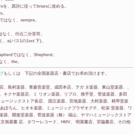
rsを、原詩に従ってbriarsに改める。
es。
ではなく、sempre。
ではなく、付点二分音符。
a(バス1の1oct.下)。
herdではなく、Shepherd。
く、the。
プ
もしくは 下記の全国楽器店・書店でお求め頂けます。
店、島村楽器、青森音楽堂、成田本店、ヲガ タ楽器、東山堂楽器、、
、キクヤ楽器店、ミ リオン楽器、リブロ、煥乎堂、菅波楽器、多田
ミュージックストア各店、 国立楽器、宮地楽器、大村楽器、精琴堂楽
、 あぽろん、ヒオキ楽器、ミュージックプラザオグチ、松栄 堂楽器、ワ
楽器、開進堂楽器、菅波楽器（株） 福山、ヤマハミュージックストア
京旭屋書 店、タワーレコード、HMV、 明屋書店、宮脇書店、その他