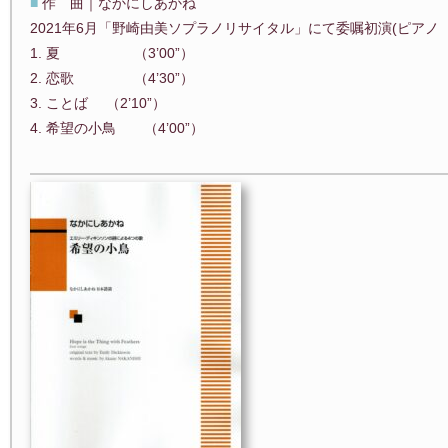
■
作 曲｜なかにしあかね
2021年6月「野崎由美ソプラノリサイタル」にて委嘱初演(ピアノ 
1. 夏 （3’00”）
2. 恋歌 （4’30”）
3. ことば （2’10”）
4. 希望の小鳥 （4’00”）