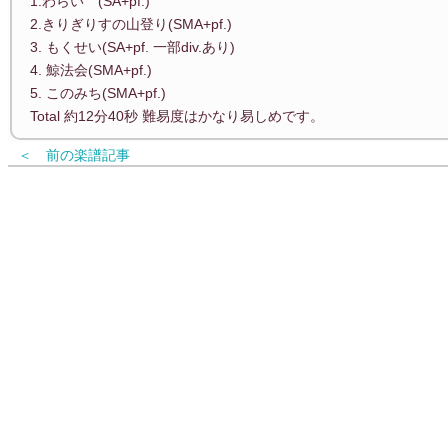
1.わらい (SA+pf.)
2.きりぎりすの山登り(SMA+pf.)
3. もくせい(SA+pf. 一部div.あり)
4. 鯨法会(SMA+pf.)
5. このみち(SMA+pf.)
Total 約12分40秒 難易度はかなり易しめです。
＜ 前の楽譜記事