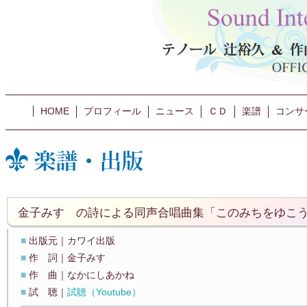
HOME
プロフィール
ニュース
ＣＤ
楽譜
コンサ
金子みすゞの詩による同声合唱曲集「このみちをゆこ
■
出版元｜カワイ出版
■
作 詞｜金子みすゞ
■
作 曲｜なかにしあかね
■
試 聴｜
試聴（Youtube）