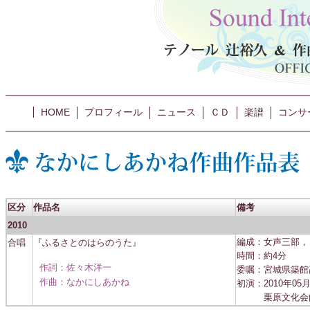
HOME
プロフィール
ニュース
ＣＤ
楽譜
コンサ
区分
作品名
備考
2010
合唱
『ふるさとのはらのうた』
編成：女声三部，
時間：約4分
作詞：佐々木洋一
委嘱：宮城県築館
作曲：なかにしあかね
初演：2010年05月
栗原文化会