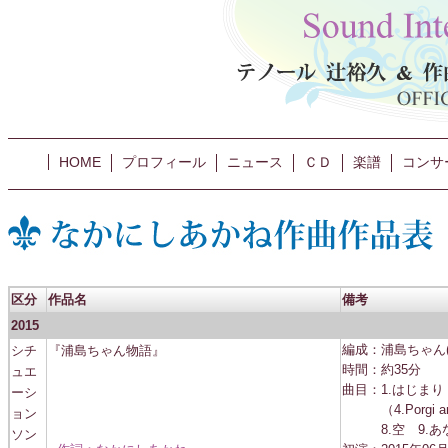
HOME
プロフィール
ニュース
ＣＤ
楽譜
コンサ
区分
作品名
備考
2015
シチ
『浦島ちゃん物語』
編成：浦島ちゃん(te
時間：約35分
ュエ
曲目：1.はじまり
ーシ
（4.Porgi amor
ョン
8.空 9.あな
ソン