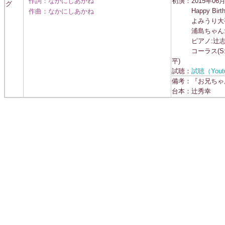
作詞：なかにしあかね
初演：2015年06月
グ
作曲：なかにしあかね
Happy Birthday
よみうり大手
浦島ちゃん:辻
ピアノ:辻志朗
コーラス(S:千
平)
試聴：
試聴（Yout
備考：『お兄ちゃん
台本：辻秀幸