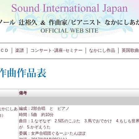
ＣＤ
楽譜
コンサート･講座･セミナー
なかにし作品
英国歌曲
備考
なかにしあ
編成：2部合唱 と ピアノ
時間：5曲 約10分
曲）
曲目：1.なぞなぞ 2.5匹のこぶた 3.馬でおでかけ 4.もしも世
が 5.かぞえうた
委嘱：女声合唱団ぐるーぷ･たんぽぽ