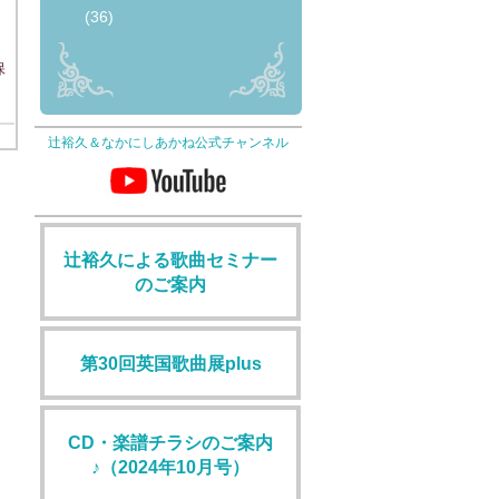
(36)
保
辻裕久＆なかにしあかね公式チャンネル
辻裕久による歌曲セミナー
のご案内
第30回英国歌曲展plus
CD・楽譜チラシのご案内
♪（2024年10月号）