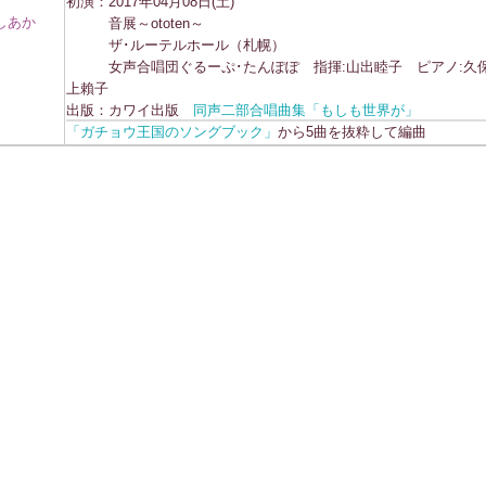
初演：2017年04月08日(土)
しあか
音展～ototen～
ザ･ルーテルホール（札幌）
女声合唱団ぐるーぷ･たんぽぽ 指揮:山出睦子 ピアノ:久
上賴子
出版：カワイ出版
同声二部合唱曲集「もしも世界が」
「ガチョウ王国のソングブック」
から5曲を抜粋して編曲