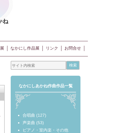
展
なかにし作品展
リンク
お問合せ
なかにしあかね作曲作品一覧
合唱曲
(127)
界
声楽曲
(53)
ピアノ・室内楽・その他