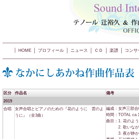
HOME
プロフィール
ニュース
ＣＤ
楽譜
コンサ
区分
作品名
備考
2019
合唱
女声合唱とピアノのための『花のように 雲のよ
編成：女声三部合唱
時間：TOTAL ca.1
うに』（全3曲）
曲目：1. 花のよう
2. 歌いなが
3. 夜が静かに