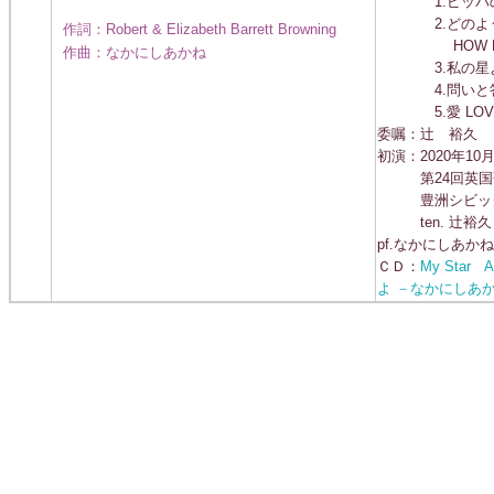
1.ピッパの歌 PI
2.どのよう
作詞：Robert & Elizabeth Barrett Browning
HOW DO I 
作曲：なかにしあかね
3.私の星よ MY
4.問いと答え QU
5.愛 LOVE
委嘱：辻 裕久
初演：2020年10月
第24回英国歌
豊洲シビック
ten. 辻裕久
pf.なかにしあかね
ＣＤ：
My Star A
よ －なかにしあ