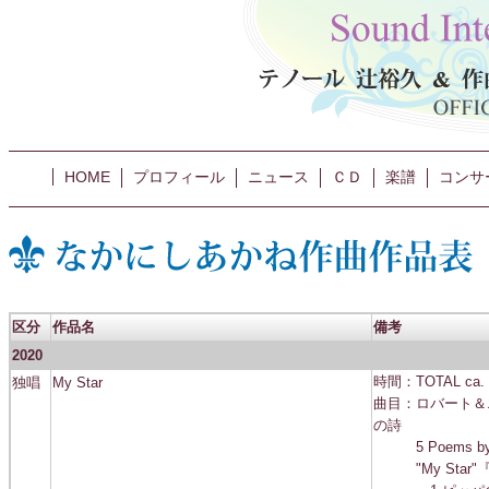
HOME
プロフィール
ニュース
ＣＤ
楽譜
コンサ
区分
作品名
備考
2020
独唱
My Star
時間：TOTAL ca. 
曲目：ロバート＆
の詩
5 Poems by Rob
"My Sta