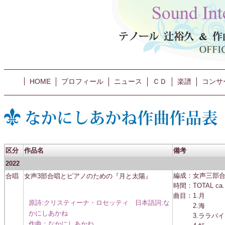
HOME
プロフィール
ニュース
ＣＤ
楽譜
コンサ
区分
作品名
備考
2022
合唱
女声3部合唱とピアノのための『月と太陽』
編成：女声三部合唱
時間：TOTAL ca. 
曲目：1.月
原詩:クリスティーナ・ロセッティ 日本語詞:な
2.海
かにしあかね
3.ララバイ
作曲：なかにしあかね