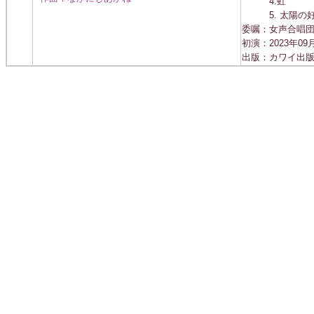
4.虹
5. 太陽の好
委嘱：女声合唱
初演：2023年09月
出版：カワイ出