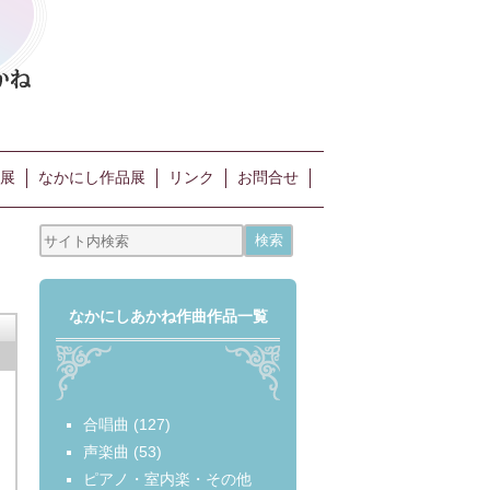
展
なかにし作品展
リンク
お問合せ
なかにしあかね作曲作品一覧
合唱曲
(127)
声楽曲
(53)
ピアノ・室内楽・その他