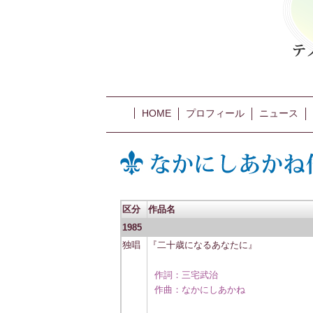
HOME
プロフィール
ニュース
区分
作品名
1985
独唱
『二十歳になるあなたに』
作詞：三宅武治
作曲：なかにしあかね