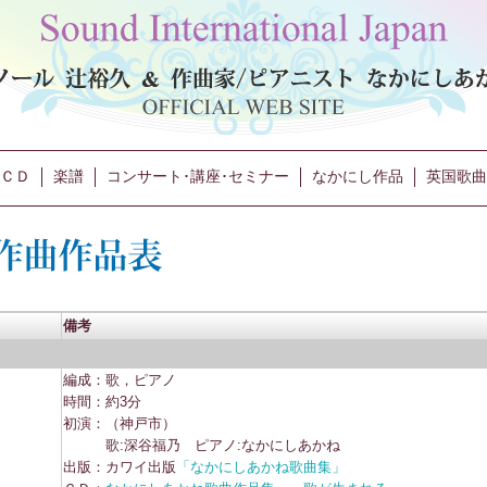
ＣＤ
楽譜
コンサート･講座･セミナー
なかにし作品
英国歌曲
備考
編成：歌，ピアノ
時間：約3分
初演：（神戸市）
歌:深谷福乃 ピアノ:なかにしあかね
出版：カワイ出版
「なかにしあかね歌曲集」