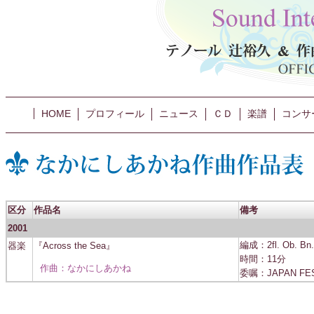
HOME
プロフィール
ニュース
ＣＤ
楽譜
コンサ
区分
作品名
備考
2001
器楽
『Across the Sea』
編成：2fl. Ob. Bn.
時間：11分
作曲：なかにしあかね
委嘱：JAPAN FE