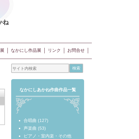
展
なかにし作品展
リンク
お問合せ
なかにしあかね作曲作品一覧
合唱曲
(127)
声楽曲
(53)
ピアノ・室内楽・その他