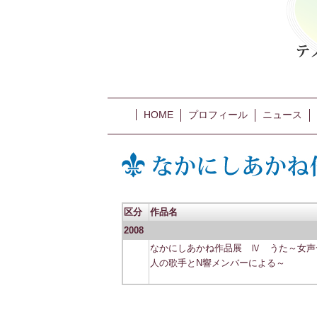
HOME
プロフィール
ニュース
区分
作品名
2008
なかにしあかね作品展 Ⅳ うた～女声
人の歌手とN響メンバーによる～