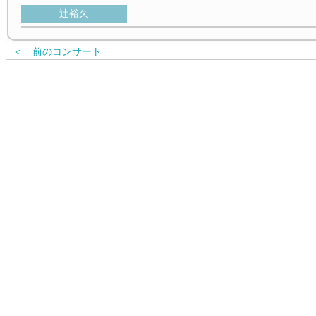
辻裕久
＜ 前のコンサート