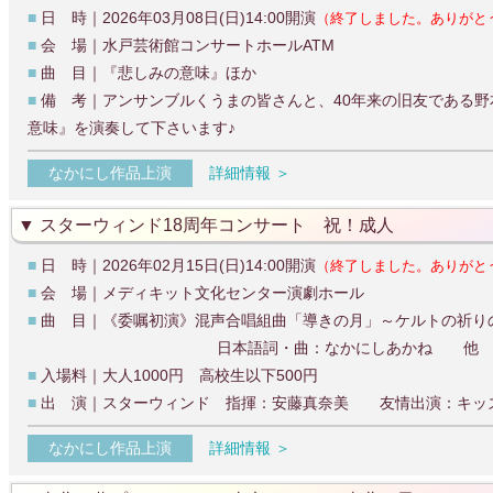
■
日 時｜2026年03月08日(日)14:00開演
（終了しました。ありがと
■
会 場｜水戸芸術館コンサートホールATM
■
曲 目｜『悲しみの意味』ほか
■
備 考｜アンサンブルくうまの皆さんと、40年来の旧友である
意味』を演奏して下さいます♪
なかにし作品上演
詳細情報 ＞
スターウィンド18周年コンサート 祝！成人
■
日 時｜2026年02月15日(日)14:00開演
（終了しました。ありがと
■
会 場｜メディキット文化センター演劇ホール
■
曲 目｜《委嘱初演》混声合唱組曲「導きの月」～ケルトの祈り
日本語詞・曲：なかにしあかね 他
■
入場料｜大人1000円 高校生以下500円
■
出 演｜スターウィンド 指揮：安藤真奈美 友情出演：キッ
なかにし作品上演
詳細情報 ＞