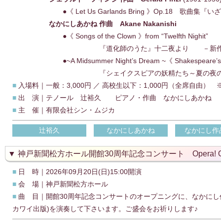
●《 Let Us Garlands Bring 》Op.18 歌曲集『
なかにしあかね 作曲 Akane Nakanishi
●《 Songs of the Clown 》from “Twelfth Nighit”
『道化師のうた』十二夜より －新作世
●~A Midsummer Night’s Dream ~《 Shakespeare’s F
『シェイクスピアの妖精たち～夏の夜の
■
入場料｜一般：3,000円 ／ 高校生以下：1,000円（全席自由
■
出 演｜テノール 辻裕久 ピアノ・作曲 なかにしあかね
■
主 催｜有限会社シン・ムジカ
辻裕久
なかにしあかね
なかにし作
神戸新聞松方ホール開館30周年記念コンサート Opera! Opera
■
日 時｜2026年09月20日(日)15:00開演
■
会 場｜神戸新聞松方ホール
■
曲 目｜開館30周年記念コンサートのオープニングに、なかにし作品「Hap
カワイ出版)を演奏して下さいます。ご盛会をお祈りします♪