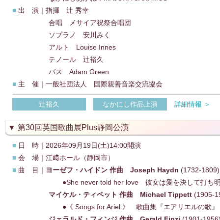
■
出 演｜指揮 辻 秀幸
合唱 メサイア祝祭合唱団
ソプラノ 安川みく
アルト Louise Innes
テノール 辻裕久
バス Adam Green
■
主 催｜一般社団法人 国際親善音楽交流協会
辻裕久
なかにし作品上演
詳細情報 ＞
第30回英国歌曲展Plus静岡公演
■
日 時｜2026年09月19日(土)14:00開演
■
会 場｜江﨑ホール（静岡市）
■
曲 目｜
ヨーゼフ・ハイドン 作曲 Joseph Haydn
(1732-1809)
●She never told her love 彼女は愛を決して打ち
マイケル・ティペット 作曲 Michael Tippett
(1905-1
●《 Songs for Ariel 》 歌曲集『エアリエルの歌』
ジェラルド・フィンジ 作曲 Gerald Finzi
(1901-19