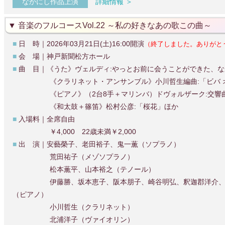
なかにし作品上演
詳細情報 ＞
音楽のフルコースVol.22 ～私の好きなあの歌この曲～
■
日 時｜2026年03月21日(土)16:00開演
（終了しました。ありがと
■
会 場｜神戸新聞松方ホール
■
曲 目｜《うた》ヴェルディ:やっとお前に会うことができた、な
《クラリネット・アンサンブル》小川哲生編曲:「ビバ オペ
《ピアノ》（2台8手＋マリンバ）ドヴォルザーク:交響曲
《和太鼓＋篠笛》松村公彦:「桜花」ほか
■
入場料｜全席自由
￥4,000 22歳未満￥2,000
■
出 演｜安藝榮子、老田裕子、鬼一薫（ソプラノ）
荒田祐子（メゾソプラノ）
松本薫平、山本裕之（テノール）
伊藤勝、坂本恵子、阪本朋子、崎谷明弘、釈迦郡洋介、芹
（ピアノ）
小川哲生（クラリネット）
北浦洋子（ヴァイオリン）