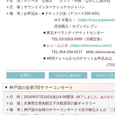
■
出 演｜テノール 辻裕久 ピアノ・作曲 なかにしあかね
■
主 催｜サウンドインターナショナルジャパン
■
備 考｜お申込み：■ チケットぴあ［Ｐコード330-820］
ＷＥＢ購入：（
https://t.pia.jp/pia/
店頭購入：セブンイレブン
■ 東京オペラシティチケットセンター
TEL:03-5353-9999（月曜定休）
■ シン・ムジカ（
https://shinmusica.com/
）
TEL:054-294-8127 MAIL:shinmusica@mbr.
■ WEBフォームからのチケットお申込みは
（7/10チケット発
辻裕久
なかにしあかね
なかにし作
神戸波の会第7回サマーコンサート
■
日 時｜2026年07月24日(金)14:00開演
（終了しました。ありがと
■
会 場｜兵庫県立美術館王子分館原田の森ギャラリー
■
備 考｜神戸波の会様のサマーコンサートで吉川敏弘さんが「二