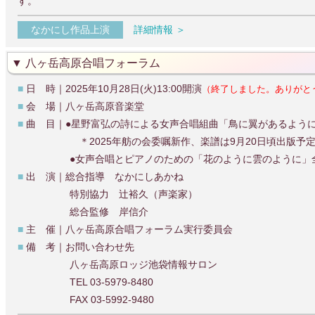
す。
なかにし作品上演
詳細情報 ＞
八ヶ岳高原合唱フォーラム
■
日 時｜2025年10月28日(火)13:00開演
（終了しました。ありがと
■
会 場｜八ヶ岳高原音楽堂
■
曲 目｜●星野富弘の詩による女声合唱組曲「鳥に翼があるよう
＊2025年舫の会委嘱新作、楽譜は9月20日頃出版予
●女声合唱とピアノのための「花のように雲のように」
■
出 演｜総合指導 なかにしあかね
特別協力 辻裕久（声楽家）
総合監修 岸信介
■
主 催｜八ヶ岳高原合唱フォーラム実行委員会
■
備 考｜お問い合わせ先
八ヶ岳高原ロッジ池袋情報サロン
TEL 03-5979-8480
FAX 03-5992-9480