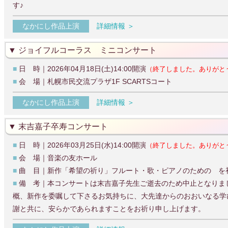
す♪
なかにし作品上演
詳細情報 ＞
ジョイフルコーラス ミニコンサート
■
日 時｜2026年04月18日(土)14:00開演
（終了しました。ありがと
■
会 場｜札幌市民交流プラザ1F SCARTSコート
なかにし作品上演
詳細情報 ＞
末吉嘉子卒寿コンサート
■
日 時｜2026年03月25日(水)14:00開演
（終了しました。ありがと
■
会 場｜音楽の友ホール
■
曲 目｜新作「希望の祈り」フルート・歌・ピアノのための を
■
備 考｜本コンサートは末吉嘉子先生ご逝去のため中止となりま
概、新作を委嘱して下さるお気持ちに、大先達からのおおいなる学
謝と共に、安らかであられますことをお祈り申し上げます。