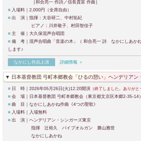
［和合亮一 作詩／信長貴富 作曲］
■
入場料｜2,000円（全席自由）
■
出 演｜指揮：大谷研二、中村拓紀
ピアノ：川井敬子、村田智佳子
■
主 催｜大久保混声合唱団
■
備 考｜混声合唱曲「音楽の木」（ 和合亮一 詩 なかにしあか
します♪
なかにし作品上演
詳細情報 ＞
日本基督教団 弓町本郷教会「ひるの憩い」ヘンデリアン
■
日 時｜2026年05月26日(火)12:20開演
（終了しました。ありがと
■
会 場｜日本基督教団 弓町本郷教会（東京都文京区本郷2-35-14
■
曲 目｜なかにしあかね作曲《4つの聖歌》
■
入場料｜入場無料
■
出 演｜ヘンデリアン・シンガーズ東京
指揮 辻裕久 パイプオルガン 勝山雅世
なかにしあかね