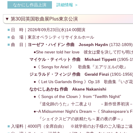
なかにし作品上演
詳細情報 ＞
第30回英国歌曲展Plus東京公演
■
日 時｜2026年09月23日(水)14:00開演
■
会 場｜東京オペラシティリサイタルホール
■
曲 目｜
ヨーゼフ・ハイドン 作曲 Joseph Haydn
(1732-1809)
●She never told her love 彼女は愛を決して打ち明
マイケル・ティペット 作曲 Michael Tippett
(1905-1
●《 Songs for Ariel 》 歌曲集『エアリエルの歌』
ジェラルド・フィンジ 作曲 Gerald Finzi
(1901-19
●《 Let Us Garlands Bring 》Op.18 歌曲集『い
なかにしあかね 作曲 Akane Nakanishi
●《 Songs of the Clown 》from “Twelfth Nighit”
『道化師のうた』十二夜より －新作世界初演
●~A Midsummer Night’s Dream ~《 Shakespeare’s Fai
『シェイクスピアの妖精たち～夏の夜の夢～』
■
入場料｜4000円（全席自由） ※就学前のお子様のご入場はご