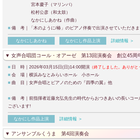
宮本慶子（マリンバ）
松村公彦（和太鼓）
なかにしあかね（作曲）
■
備 考｜「木のように/椿」のピアノ伴奏で出演させていただきま
なかにしあかね
なかにし作品上演
詳細情報 ＞
女声合唱団コール・オアーゼ 第13回演奏会 創立45周
■
日 時｜2026年03月15日(日)14:00開演
（終了しました。ありがと
■
会 場｜横浜みなとみらいホール 小ホール
■
曲 目｜女声合唱とピアノのための『四季の翼』他
■
備 考｜前指揮者近藤允弘先生の時代からおつきあいの長いコー
ございます!
なかにし作品上演
詳細情報 ＞
アンサンブルくうま 第4回演奏会