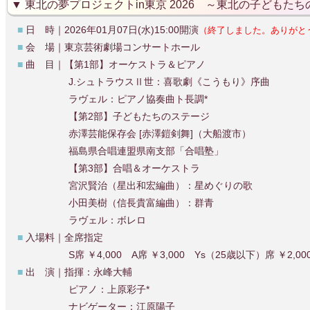
東北の夢プロジェクトin東京 2026 ～東北の子どもた
■
日 時｜2026年01月07日(水)15:00開演
（終了しました。ありがと
■
会 場｜東京芸術劇場コンサートホール
■
曲 目｜【第1部】オーケストラ＆ピアノ
J.シュトラウスⅡ世：喜歌劇《こうもり》序曲
ラヴェル：ピアノ協奏曲ト長調*
【第2部】子どもたちのステージ
赤澤芸能保存会 [赤澤鎧剣舞]（大船渡市）
福島県合唱連盟県南支部「合唱塾」
【第3部】合唱＆オーケストラ
宮沢賢治（星出和宏編曲）：星めぐりの歌
小田美樹（信長貴富編曲）：群青
ラヴェル：ボレロ
■
入場料｜全席指定
S席 ￥4,000 A席 ￥3,000 Ys（25歳以下）席 ￥2,00
■
出 演｜指揮：永峰大輔
ピアノ：上原彩子*
ナビゲーター：江原陽子