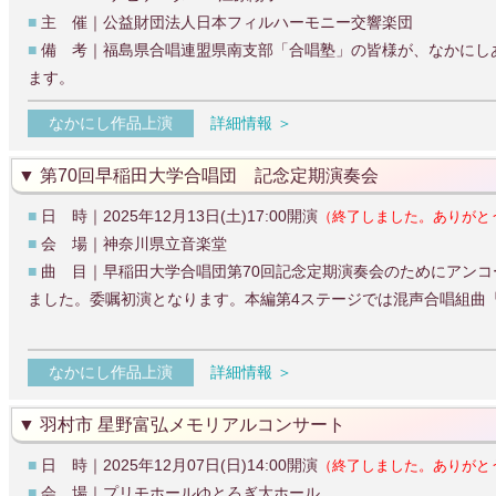
■
主 催｜公益財団法人日本フィルハーモニー交響楽団
■
備 考｜福島県合唱連盟県南支部「合唱塾」の皆様が、なかにし
ます。
なかにし作品上演
詳細情報 ＞
第70回早稲田大学合唱団 記念定期演奏会
■
日 時｜2025年12月13日(土)17:00開演
（終了しました。ありがと
■
会 場｜神奈川県立音楽堂
■
曲 目｜早稲田大学合唱団第70回記念定期演奏会のためにアン
ました。委嘱初演となります。本編第4ステージでは混声合唱組曲
なかにし作品上演
詳細情報 ＞
羽村市 星野富弘メモリアルコンサート
■
日 時｜2025年12月07日(日)14:00開演
（終了しました。ありがと
■
会 場｜プリモホールゆとろぎ大ホール