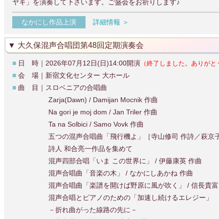
ヤキ」を演奏して下さいます。ご盛会をお祈りします♪
なかにし作品上演
詳細情報 ＞
大久保混声合唱団第48回定期演奏会
■
日 時｜2026年07月12日(日)14:00開演
（終了しました。ありがと
■
会 場｜新宿文化センター 大ホール
■
曲 目｜スロベニアの合唱曲
Zarja(Dawn) / Damijan Mocnik 作曲
Na gori je moj dom / Jan Triler 作曲
Ta na Solbici / Samo Vovk 作曲
五つの混声合唱曲「飛行機よ」［寺山修司 作詩／萩京子
詩人 和合亮一作品を集めて
混声四部合唱「いま この世界に」 / 伊藤康英 作曲
混声合唱曲「音楽の木」 / なかにしあかね 作曲
混声合唱曲「楽譜を開けば野原に風が吹く」 / 信長貴富
混声合唱とピアノのための「加速し続けるエレジー」
－折れ曲がった線路の先に－