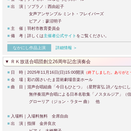
■
出 演｜ソプラノ：西由起子
女声アンサンブル ミント・フレイバーズ
ピアノ：蓼沼明子
■
主 催｜羽村市教育委員会
■
備 考｜詳しくは
主催者公式サイト
をご覧ください。
なかにし作品上演
詳細情報 ＞
ＲＫ放送合唱団創立26周年記念演奏会
■
日 時｜2025年11月16日(日)15:00開演
（終了しました。ありがと
■
会 場｜彩の国さいたま芸術劇場音楽ホール
■
曲 目｜混声合唱組曲「今日もひとつ」（星野富弘 詩／なかにしあ
無伴奏混声合唱による日本名歌集「ノスタルジア」（信
グローリア（ジョン・ラター 曲） 他
■
入場料｜入場料無料 全席自由
■
出 演｜指揮 金井良次
ピアノ 大橋響子