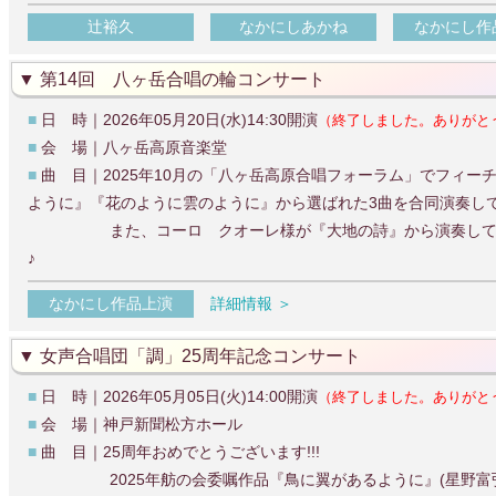
辻裕久
なかにしあかね
なかにし作
第14回 八ヶ岳合唱の輪コンサート
■
日 時｜2026年05月20日(水)14:30開演
（終了しました。ありがと
■
会 場｜八ヶ岳高原音楽堂
■
曲 目｜2025年10月の「八ヶ岳高原合唱フォーラム」でフィ
ように』『花のように雲のように』から選ばれた3曲を合同演奏し
また、コーロ クオーレ様が『大地の詩』から演奏して下さ
♪
なかにし作品上演
詳細情報 ＞
女声合唱団「調」25周年記念コンサート
■
日 時｜2026年05月05日(火)14:00開演
（終了しました。ありがと
■
会 場｜神戸新聞松方ホール
■
曲 目｜25周年おめでとうございます!!!
2025年舫の会委嘱作品『鳥に翼があるように』(星野富弘