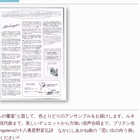
ンサンブルの饗宴”と題して、色とりどりのアンサンブルをお届けします。ルネ
現代曲まで。美しいデュエットから力強い混声合唱まで。ブリテン生
Songstersの十八番星野富弘詩 なかにしあかね曲の『思い出の向う側』
ださい!!