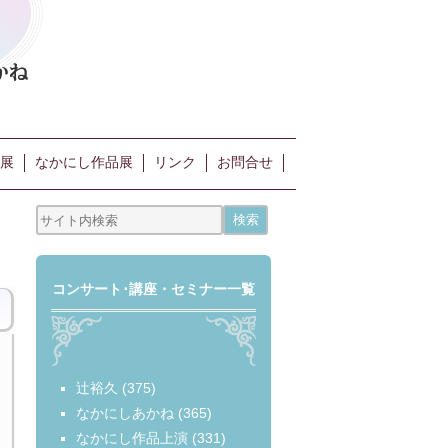
展
なかにし作品展
リンク
お問合せ
コンサート･講座・セミナー一覧
辻裕久
(375)
なかにしあかね
(365)
なかにし作品上演
(331)