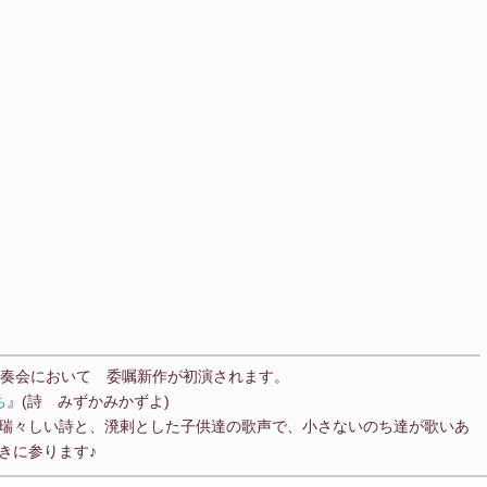
演奏会において 委嘱新作が初演されます。
ち
』(詩 みずかみかずよ)
瑞々しい詩と、溌剌とした子供達の歌声で、小さないのち達が歌いあ
きに参ります♪