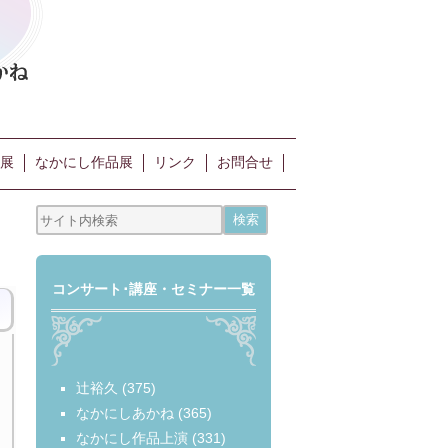
展
なかにし作品展
リンク
お問合せ
コンサート･講座・セミナー一覧
辻裕久
(375)
なかにしあかね
(365)
なかにし作品上演
(331)