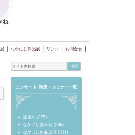
展
なかにし作品展
リンク
お問合せ
コンサート･講座・セミナー一覧
辻裕久
(375)
なかにしあかね
(365)
なかにし作品上演
(331)