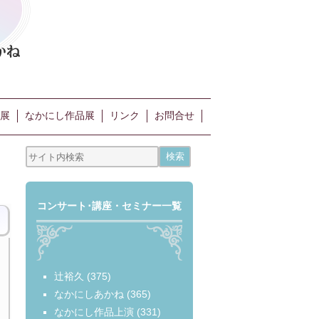
展
なかにし作品展
リンク
お問合せ
コンサート･講座・セミナー一覧
辻裕久
(375)
なかにしあかね
(365)
なかにし作品上演
(331)