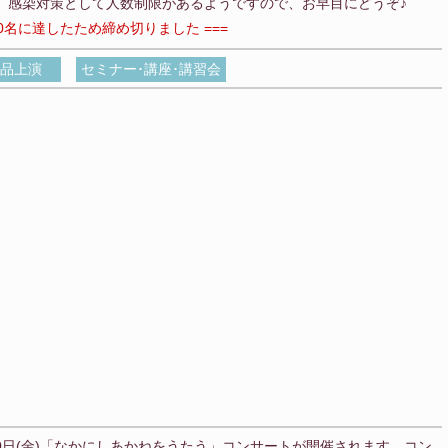
)、感染対策として人数制限があるようですので、お早目にどうぞ♪
0名に達したため締め切りました ===
品上演
セミナー･講座･講習会
0日(金)「なかにしあかねをうたう」コンサートが開催されます。コン