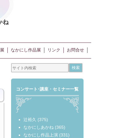
展
なかにし作品展
リンク
お問合せ
コンサート･講座・セミナー一覧
辻裕久
(375)
なかにしあかね
(365)
なかにし作品上演
(331)