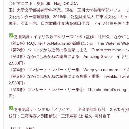
◇ピアニスト：奥田 和 Nagi OKUDA
玉川大学文学部芸術学科卒業。現在、玉川大学芸術学部パフォーミ
文化センター講座講師。2018年、公益財団法人 江東区文化コミ
瑤子、石田一志、日本歌曲伴奏法を塚田佳男、ドイツ歌曲を佐々
使用楽譜：イギリス歌曲シリーズ 1~6（監修：辻裕久・なかに
《第1巻》R.QuilterとA.Nakanishiの編曲による The Water is
《第2巻》バロックから近代の作曲家による O mistress mine –
《第3巻》なかにしあかねの編曲による Amazing Grace – 
2,530円）
《第4巻》コンサート・レパートリー集 Weep you no more – 
《第5巻》なかにしあかねの編曲による独唱・重唱 Twinkle, Twinkle, 
2,530円）
《第6巻》コンサート・レパートリー集② The shepherd’s song
円）
使用楽譜：ヘンデル『メサイア』 全音楽譜出版社 2,970円(税
校訂：三澤寿喜／別冊解説：三澤寿喜･辻 裕久･河村泰子