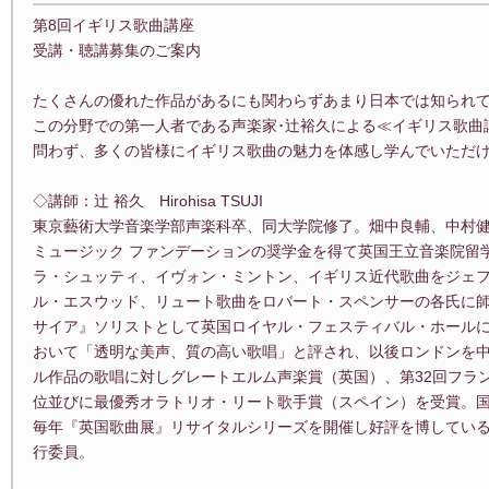
第8回イギリス歌曲講座
受講・聴講募集のご案内
たくさんの優れた作品があるにも関わらずあまり日本では知られ
この分野での第一人者である声楽家･辻裕久による≪イギリス歌曲
問わず、多くの皆様にイギリス歌曲の魅力を体感し学んでいただ
◇講師：辻 裕久 Hirohisa TSUJI
東京藝術大学音楽学部声楽科卒、同大学院修了。畑中良輔、中村
ミュージック ファンデーションの奨学金を得て英国王立音楽院留
ラ・シュッティ、イヴォン・ミントン、イギリス近代歌曲をジェ
ル・エスウッド、リュート歌曲をロバート・スペンサーの各氏に師
サイア』ソリストとして英国ロイヤル・フェスティバル・ホール
おいて「透明な美声、質の高い歌唱」と評され、以後ロンドンを中
ル作品の歌唱に対しグレートエルム声楽賞（英国）、第32回フラ
位並びに最優秀オラトリオ・リート歌手賞（スペイン）を受賞。国
毎年『英国歌曲展』リサイタルシリーズを開催し好評を博してい
行委員。