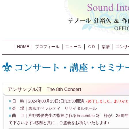
HOME
プロフィール
ニュース
ＣＤ
楽譜
コンサ
アンサンブル冴 The 8th Concert
■
日 時｜2024年09月29日(日)13:30開演
（終了しました。ありがと
■
会 場｜東京オペラシティ リサイタルホール
■
曲 目｜片野秀俊先生の指揮されるEnsemble 冴 様が、25
て下さいます♪感謝と共に、ご盛会をお祈りいたします♪