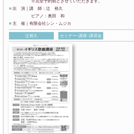
※完全予約制とさせていただきます。
■
出 演｜講 師：辻 裕久
ピアノ：奥田 和
■
主 催｜有限会社シン・ムジカ
辻裕久
セミナー･講座･講習会