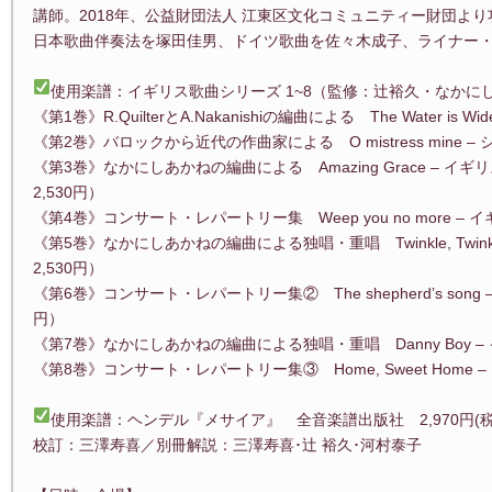
講師。2018年、公益財団法人 江東区文化コミュニティー財団よ
日本歌曲伴奏法を塚田佳男、ドイツ歌曲を佐々木成子、ライナー
使用楽譜：イギリス歌曲シリーズ 1~8（監修：辻裕久・なかに
《第1巻》R.QuilterとA.Nakanishiの編曲による The Water is
《第2巻》バロックから近代の作曲家による O mistress mine –
《第3巻》なかにしあかねの編曲による Amazing Grace – 
2,530円）
《第4巻》コンサート・レパートリー集 Weep you no more – 
《第5巻》なかにしあかねの編曲による独唱・重唱 Twinkle, Twinkle, 
2,530円）
《第6巻》コンサート・レパートリー集② The shepherd’s song
円）
《第7巻》なかにしあかねの編曲による独唱・重唱 Danny Boy – 
《第8巻》コンサート・レパートリー集③ Home, Sweet Home 
使用楽譜：ヘンデル『メサイア』 全音楽譜出版社 2,970円(税
校訂：三澤寿喜／別冊解説：三澤寿喜･辻 裕久･河村泰子