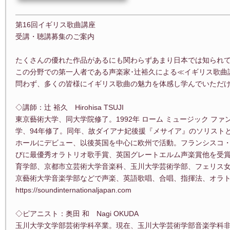
第16回イギリス歌曲講座
受講・聴講募集のご案内
たくさんの優れた作品があるにも関わらずあまり日本では知られ
この分野での第一人者である声楽家･辻裕久による≪イギリス歌曲
問わず、多くの皆様にイギリス歌曲の魅力を体感し学んでいただ
◇講師：辻 裕久 Hirohisa TSUJI
東京藝術大学、同大学院修了。1992年 ローム ミュージック フ
学、94年修了。同年、故ダイアナ妃後援『メサイア』のソリスト
ホールにデビュー、以後英国を中心に欧州で活動。フランシスコ
びに最優秀オラトリオ歌手賞、英国グレートエルム声楽賞他を受
育学部、京都市立芸術大学音楽科、玉川大学芸術学部、フェリス
京藝術大学音楽学部などで声楽、英語歌唱、合唱、指揮法、オラト
https://soundinternationaljapan.com
◇ピアニスト：奥田 和 Nagi OKUDA
玉川大学文学部芸術学科卒業。現在、玉川大学芸術学部音楽学科