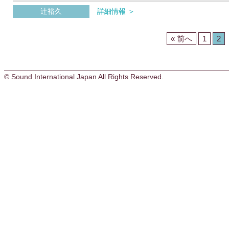
辻裕久
詳細情報 ＞
« 前へ
1
2
© Sound International Japan All Rights Reserved.