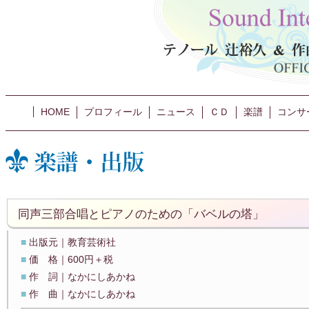
HOME
プロフィール
ニュース
ＣＤ
楽譜
コンサ
同声三部合唱とピアノのための「バベルの塔」
■
出版元｜教育芸術社
■
価 格｜600円＋税
■
作 詞｜なかにしあかね
■
作 曲｜なかにしあかね