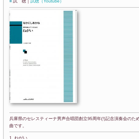
■
試 聴｜
試聴（Youtube）
兵庫県のセレスティーナ男声合唱団創立95周年(!)記念演奏会の
曲です。
1. ねがい