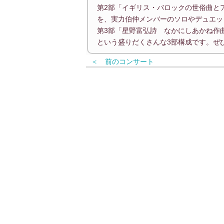
第2部「イギリス・バロックの世俗曲と
を、実力伯仲メンバーのソロやデュエッ
第3部「星野富弘詩 なかにしあかね
という盛りだくさんな3部構成です。ぜひ
＜ 前のコンサート