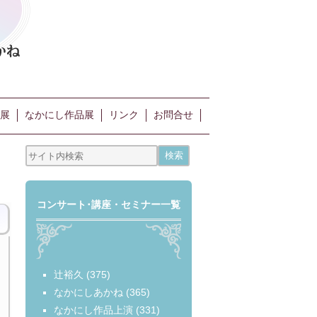
展
なかにし作品展
リンク
お問合せ
コンサート･講座・セミナー一覧
辻裕久
(375)
なかにしあかね
(365)
なかにし作品上演
(331)