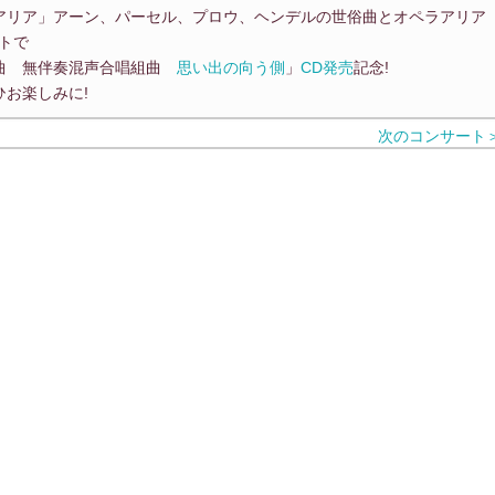
アリア」アーン、パーセル、プロウ、ヘンデルの世俗曲とオペラアリア
トで
作曲 無伴奏混声合唱組曲
思い出の向う側
」
CD発売
記念!
お楽しみに!
次のコンサート