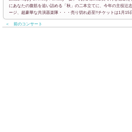
にあなたの腹筋を追い詰める「秋」の二本立てに、今年の主役辻志
ージ、超豪華な共演器楽隊・・・売り切れ必至!!チケットは1月15
＜ 前のコンサート