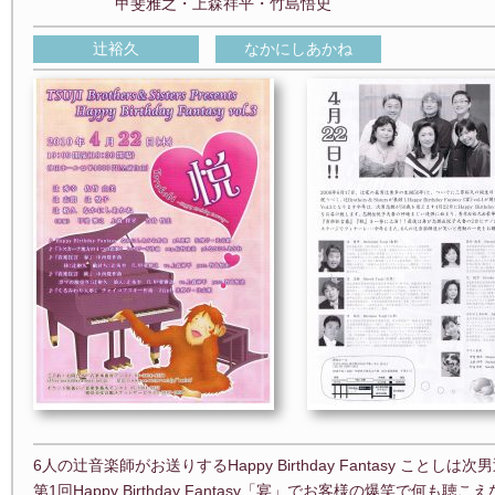
甲斐雅之・上森祥平・竹島悟史
辻裕久
なかにしあかね
6人の辻音楽師がお送りするHappy Birthday Fantasy こと
第1回Happy Birthday Fantasy「宴」でお客様の爆笑で