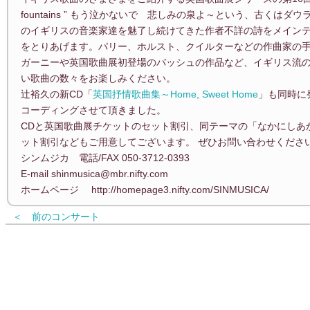
fountains ” もう泣かないで 悲しみの泉よ～という、古くはダ
のイギリスの音楽家達を魅了し続けてきた作者不詳の詩をメインテ
をとりあげます。パリー、ホルスト、クイルターなどの作曲家の手になるそれ
ガーニーや英国歌曲展初登場のバッシュの作品など、イギリス流
い歌曲の数々をお楽しみください。
辻裕久の新CD「
英国抒情歌曲集～Home, Sweet Home
」も同時に
コーディングさせて頂きました。
CDと英国歌曲展チケットのセット割引、同テーマの「なかにしあかね作品
ット割引などもご用意してございます。 ぜひお問い合わせください
シンムジカ 電話/FAX 050-3712-0393
E-mail shinmusica@mbr.nifty.com
ホームページ http://homepage3.nifty.com/SINMUSICA/
＜ 前のコンサート