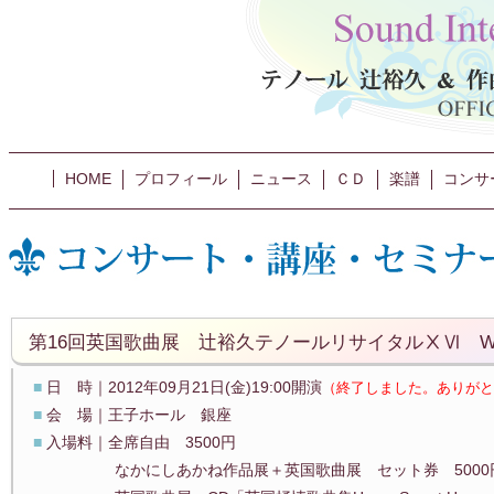
HOME
プロフィール
ニュース
ＣＤ
楽譜
コンサ
第16回英国歌曲展 辻裕久テノールリサイタルⅩⅥ Weep y
■
日 時｜2012年09月21日(金)19:00開演
（終了しました。ありがと
■
会 場｜王子ホール 銀座
■
入場料｜全席自由 3500円
なかにしあかね作品展＋英国歌曲展 セット券 5000