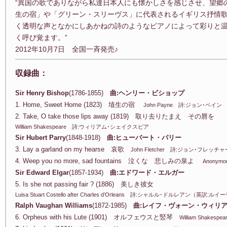
“異国の歌でありながら私達日本人にも懐かしさを感じさせ、望郷
生の宿」や「グリーン・スリーヴス」に代表されるイギリス抒情
く透明な声となかにしあかねの詩のようなピアノによって彩りと
く呼び覚ます。”
2012年10月7日 全国一斉発売♪
収録曲：
Sir Henry Bishop
(1786-1855)
曲:ヘンリー・ビショップ
1. Home, Sweet Home (1823) 埴生の宿
John Payne 詩:ジョン･ペイン
2. Take, O take those lips away (1819) 取り去りたまえ その唇を
William Shakespeare 詩:ウィリアム･シェイクスピア
Sir Hubert Parry
(1848-1918)
曲:ヒューバート・パリー
3. Lay a garland on my hearse 哀歌
John Fletcher 詩:ジョン･フレッチャ
4. Weep you no more, sad fountains 泣くな 悲しみの泉よ
Anony
Sir Edward Elgar
(1857-1934)
曲:エドワード・エルガー
5. Is she not passing fair ? (1886) 美しき彼女
Luisa Stuart Costello after Charles d’Orleans 詩:シャルル･ドルレアン（英訳:
Ralph Vaughan Williams
(1872-1985)
曲:レイフ・ヴォーン・ウィリ
6. Orpheus with his Lute (1901) オルフェウスと竪琴
William Shake