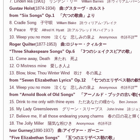
7. Linden lea (1901) リンデン・リー
William Barnes 詩:ウィリアム･バー
Gustav Holst
(1874-1934)
曲:グスターヴ・ホルスト
from “Six Songs” Op.1 「六つの歌曲」より
8. Cradle Song 子守唄
William Blake 詩:ウィリアム･ブレイク
9. Peace 平安
Alfred H. Hyatt 詩:アルフレッド H.ハイアット
10. Weep you no more 泣くな 悲しみの泉よ
**
Anonymous 作詩不詳
Roger Quilter
(1877-1953)
曲:ロジャー・クィルター
“Three Shakespeare Songs” Op.6 「3つのシェイクスピアの歌」
11. Come away, Death 来たれ 死よ
12. O Mistress mine 愛しき人よ
13. Blow, blow, Thou Winter Wind 吹け 冬の風よ
from “Seven Elizabethan Lyrics” Op.12 「七つのエリザベス朝
14. Weep you no more 泣くな 悲しみの泉よ
**
Anonymous 作詩不詳
from “Arnold Book of Old Songs” 「アーノルド・ブックの古
15. Drink to me only with thine eyes ただあなたの瞳から
Ben Jons
16. My Lady Greensleeves グリーン・スリーブス
John Irvine 詩
17. Believe me, If all those endearing young charms 春の日の花と
18. The Jolly Miller 陽気な粉ひき
Anonymous 作詩不詳
Ivor Gurney
(1890-1937)
曲:アイヴァー・ガーニー
“Five Elizabethan Songs” 「五つのエリザベス朝の歌」