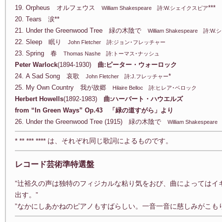
19. Orpheus オルフェウス
***
William Shakespeare 詩:W.シェイクスピア
20. Tears 涙**
21. Under the Greenwood Tree 緑の木陰で
William Shakespeare 詩
22. Sleep 眠り
John Fletcher 詩:ジョン･フレッチャー
23. Spring 春
Thomas Nashe 詩:トーマス･ナッシュ
Peter Warlock
(1894-1930)
曲:ピーター・ウォーロック
24. A Sad Song 哀歌
*
John Fletcher 詩:J.フレッチャー
25. My Own Country 我が故郷
Hilaire Belloc 詩:ヒレア･ベロック
Herbert Howells
(1892-1983)
曲:ハーバート・ハウエルズ
from “In Green Ways” Op.43 「緑の道すがら」より
26. Under the Greenwood Tree (1915) 緑の木陰で
William Shakesp
* ** *** **** は、それぞれ同じ歌詞によるものです。
レコード芸術準特選盤
”辻裕久の声は独特のフィジカルな粘り気をおび、曲によってはイ
出す。”
”なかにしあかねのピアノもすばらしい。一音一音に慈しみがこも