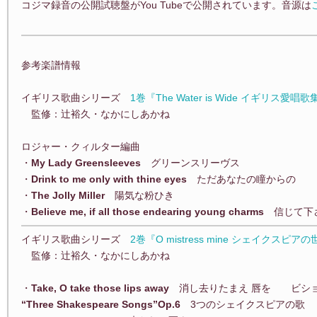
コジマ録音の公開試聴盤がYou Tubeで公開されています。音源は
参考楽譜情報
イギリス歌曲シリーズ
1巻『The Water is Wide イギリス愛唱歌
監修：辻裕久・なかにしあかね
ロジャー・クィルター編曲
・
My Lady Greensleeves
グリーンスリーヴス
・
Drink to me only with thine eyes
ただあなたの瞳からの
・
The Jolly Miller
陽気な粉ひき
・
Believe me, if all those endearing young charms
信じて下さ
イギリス歌曲シリーズ
2巻『O mistress mine シェイクスピア
監修：辻裕久・なかにしあかね
・
Take, O take those lips away
消し去りたまえ 唇を ビシ
“Three Shakespeare Songs”Op.6
3つのシェイクスピアの歌