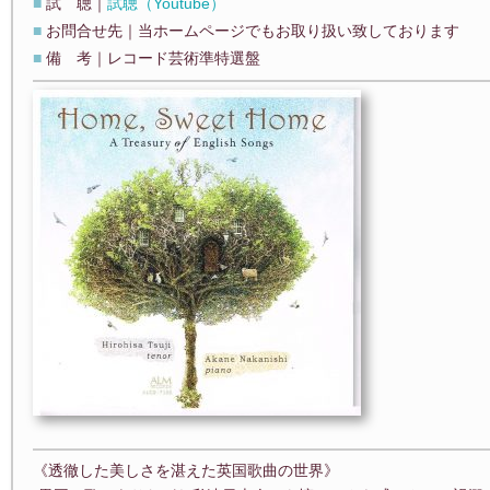
■
試 聴｜
試聴（Youtube）
■
お問合せ先｜当ホームページでもお取り扱い致しております
■
備 考｜レコード芸術準特選盤
《透徹した美しさを湛えた英国歌曲の世界》