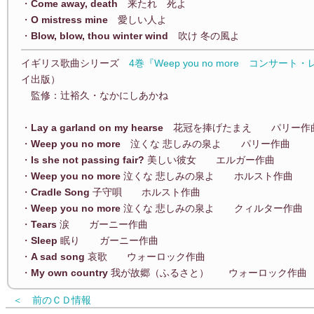
・
Come away, death
来たれ 死よ
・
O mistress mine
愛しい人よ
・
Blow, blow, thou winter wind
吹け 冬の風よ
イギリス歌曲シリーズ
4巻『Weep you no more コンサ
イ出版）
監修：辻裕久・なかにしあかね
・
Lay a garland on my hearse
花冠を捧げたまえ パリー作
・
Weep you no more
泣くな 悲しみの泉よ パリー作曲
・
Is she not passing fair?
美しい彼女 エルガー作曲
・
Weep you no more
泣くな 悲しみの泉よ ホルスト作曲
・
Cradle Song
子守唄 ホルスト作曲
・
Weep you no more
泣くな 悲しみの泉よ クィルター作曲
・
Tears
涙 ガーニー作曲
・
Sleep
眠り ガーニー作曲
・
A sad song
哀歌 ウォーロック作曲
・
My own country
我が故郷（ふるさと） ウォーロック作曲
＜ 前のＣＤ情報