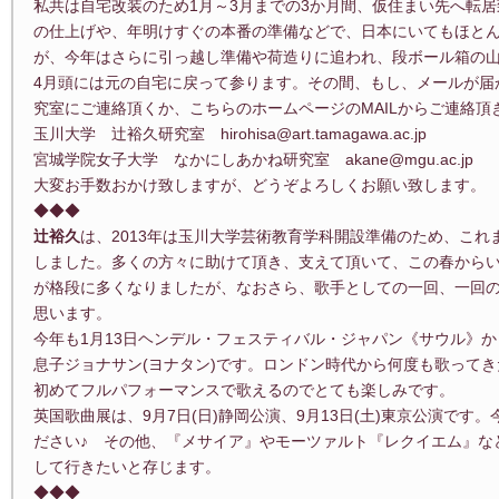
私共は自宅改装のため1月～3月までの3か月間、仮住まい先へ転
の仕上げや、年明けすぐの本番の準備などで、日本にいてもほと
が、今年はさらに引っ越し準備や荷造りに追われ、段ボール箱の
4月頭には元の自宅に戻って参ります。その間、もし、メールが届
究室にご連絡頂くか、こちらのホームページのMAILからご連絡
玉川大学 辻裕久研究室 hirohisa@art.tamagawa.ac.jp
宮城学院女子大学 なかにしあかね研究室 akane@mgu.ac.jp
大変お手数おかけ致しますが、どうぞよろしくお願い致します。
◆◆◆
辻裕久
は、2013年は玉川大学芸術教育学科開設準備のため、こ
しました。多くの方々に助けて頂き、支えて頂いて、この春から
が格段に多くなりましたが、なおさら、歌手としての一回、一回
思います。
今年も1月13日ヘンデル・フェスティバル・ジャパン《サウル》
息子ジョナサン(ヨナタン)です。ロンドン時代から何度も歌って
初めてフルパフォーマンスで歌えるのでとても楽しみです。
英国歌曲展は、9月7日(日)静岡公演、9月13日(土)東京公演です。
ださい♪ その他、『メサイア』やモーツァルト『レクイエム』な
して行きたいと存じます。
◆◆◆