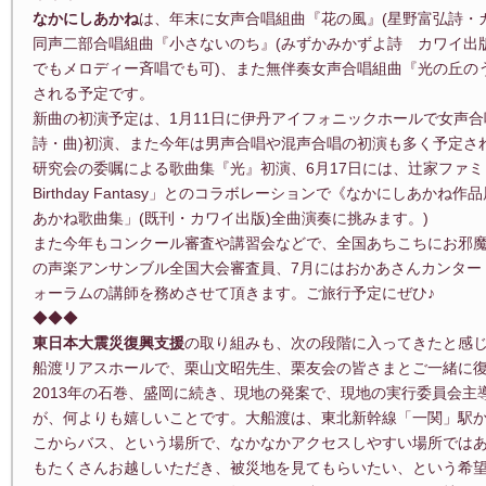
なかにしあかね
は、年末に女声合唱組曲『花の風』(星野富弘詩・
同声二部合唱組曲『小さないのち』(みずかみかずよ詩 カワイ出版 
でもメロディー斉唱でも可)、また無伴奏女声合唱組曲『光の丘のう
される予定です。
新曲の初演予定は、1月11日に伊丹アイフォニックホールで女声合
詩・曲)初演、また今年は男声合唱や混声合唱の初演も多く予定され
研究会の委嘱による歌曲集『光』初演、6月17日には、辻家ファミ
Birthday Fantasy」とのコラボレーションで《なかにしあか
あかね歌曲集」(既刊・カワイ出版)全曲演奏に挑みます。)
また今年もコンクール審査や講習会などで、全国あちこちにお邪魔
の声楽アンサンブル全国大会審査員、7月にはおかあさんカンタート
ォーラムの講師を務めさせて頂きます。ご旅行予定にぜひ♪
◆◆◆
東日本大震災復興支援
の取り組みも、次の段階に入ってきたと感じ
船渡リアスホールで、栗山文昭先生、栗友会の皆さまとご一緒に
2013年の石巻、盛岡に続き、現地の発案で、現地の実行委員会
が、何よりも嬉しいことです。大船渡は、東北新幹線「一関」駅か
こからバス、という場所で、なかなかアクセスしやすい場所では
もたくさんお越しいただき、被災地を見てもらいたい、という希