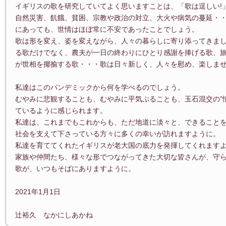
イギリスの歌を研究していてよく思いますことは、「歌は逞しい!
自然災害、飢餓、貧困、宗教や政治の対立、大火や病気の蔓延・
にあっても、世情はほぼ常に不安であったことでしょう。
歌は形を変え、姿を変えながら、人々の暮らしに寄り添ってきま
る歌だけでなく、農夫が一日の終わりにひとり感謝を捧げる歌、
が世相を揶揄する歌・・・歌は日々新しく、人々を慰め、楽しま
私達はこのパンデミックから何を学べるのでしょう。
むやみに悲観することも、むやみに平気ぶることも、玉石混交の”
ているように感じられます。
私達は、これまでもこれからも、ただ地道に淡々と、できること
社会を支えて下さっている方々に多くの幸いが訪れますように。
私達を育ててくれたイギリスが老大国の底力を発揮してくれます
家族や仲間たち、様々な形でつながってきた大切な皆さんが、守
歌が、いつもそばにありますように。
2021年1月1日
辻裕久 なかにしあかね