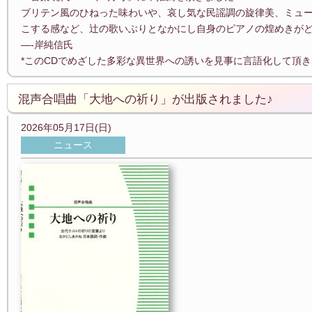
ブリテン風のひねった味わいや、哀し気な民謡調の旋律美、ミュー
こする感など、辻の歌いぶりとなかにし自身のピアノの煌めきが
—-岸純信氏
*このCDでめざした多彩な異世界への誘いを見事に言語化して頂き
混声合唱曲「大地への祈り」が出版されました♪
2026年05月17日(日)
ニュース