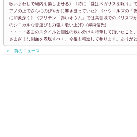
歌いまわしで場内を楽しませる》《特に「愛はペガサスを駆り」
アノの上でさらにのびやかに響き渡っていた》《ハウエルズの「
に印象深く》《ブリテン「赤いオウム」では高音域でのメリスマ
のシニカルな音運びも力強く歌い上げ》(岸純信氏)
・・・・各曲のスタイルと個性の歌い分けを特筆して頂いたこと
さまざまな側面を表現すべく、今後も精進して参ります。ありが
＜ 前のニュース