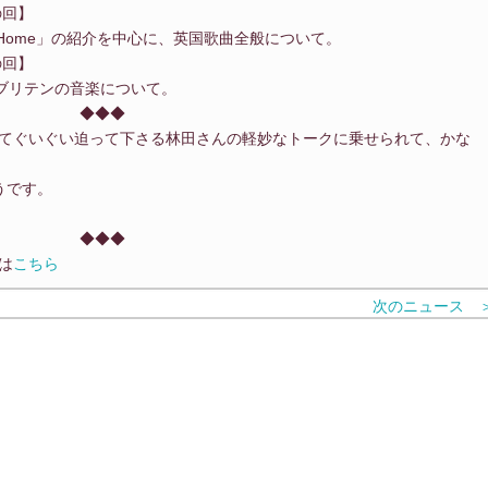
の回】
et Home」の紹介を中心に、英国歌曲全般について。
の回】
・ブリテンの音楽について。
◆◆◆
てぐいぐい迫って下さる林田さんの軽妙なトークに乗せられて、かな
うです。
◆◆◆
は
こちら
次のニュース 