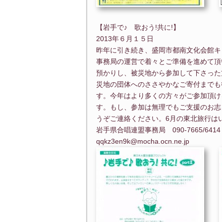
【岩手で♪ 歌おう!共に!】
2013年６月１５日
昨年に引き続き、盛岡市都南文化会館キ
事務局の運営で着々とご準備を進めて頂
預かりし、被災地から参加して下さった
災地の団体へのささやかなご寄付までも
す。今年はより多くの方々がご参加頂け
す。もし、参加は無理でもご支援のお志
うぞご連絡ください。6月の東北旅行はい
岩手県合唱連盟事務局 090-7665/6414
qqkz3en9k@mocha.ocn.ne.jp